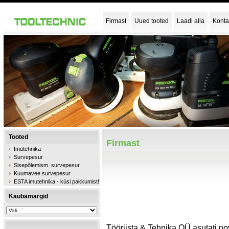
Firmast
Uued tooted
Laadi alla
Konta
Tooted
Firmast
Imutehnika
Survepesur
Sisepõlemism. survepesur
Kuumavee survepesur
ESTA imutehnika - küsi pakkumist!
Kaubamärgid
Tööriista & Tehnika OÜ asutati n