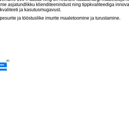
 asjatundlikku klienditeenindust ning tippkvaliteediga innova
d kvaliteeti ja kasutusmugavust.
esurite ja tööstuslike imurite maaletoomine ja turustamine.