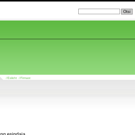
//
Esileht
//
Firmast
ing esindaja