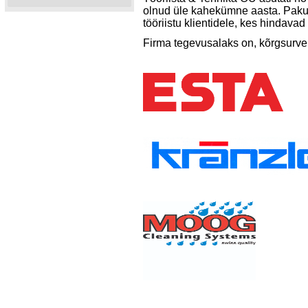
olnud üle kahekümne aasta. Pakume
tööriistu klientidele, kes hindava
Firma tegevusalaks on, kõrgsurvep