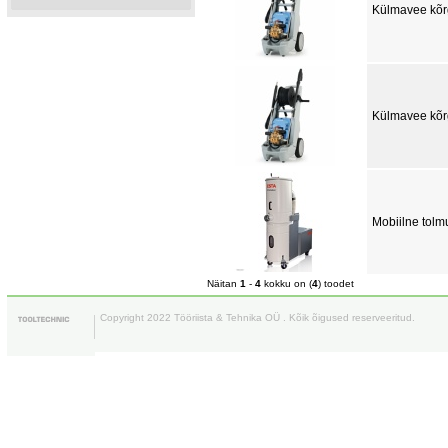
Külmavee kõr
Külmavee kõr
Mobiilne tol
Näitan
1
-
4
kokku on (
4
) toodet
Copyright 2022 Tööriista & Tehnika OÜ . Kõik õigused reserveeritud.