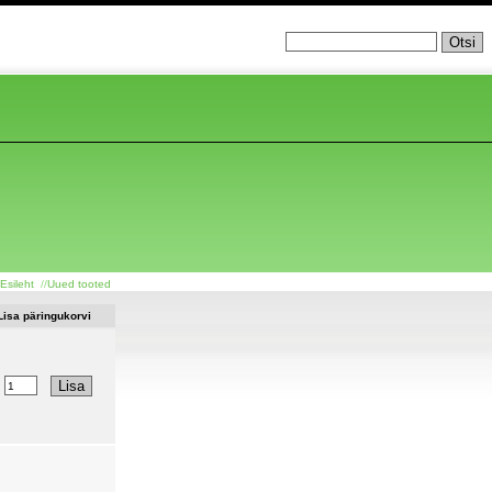
Esileht
//
Uued tooted
Lisa päringukorvi