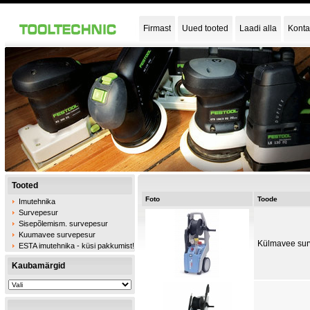
Firmast
Uued tooted
Laadi alla
Konta
Tooted
Foto
Toode
Imutehnika
Survepesur
Sisepõlemism. survepesur
Kuumavee survepesur
Külmavee sur
ESTA imutehnika - küsi pakkumist!
Kaubamärgid