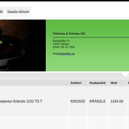
kt
Saada sõnum
Tööriista & Tehnika OÜ
Külmallika 14
12616 Tallinn
GSM:
50 37 056
leo
@tooltechnic.ee
//
Artikkel
Kaubamärk
Hind
vepesur Kränzle 1152 TS T
K602020
KRÄNZLE
1164.00