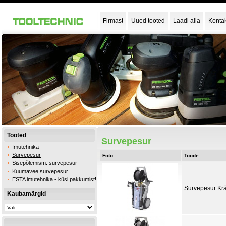
Firmast
Uued tooted
Laadi alla
Konta
Tooted
Survepesur
Imutehnika
Survepesur
Foto
Toode
Sisepõlemism. survepesur
Kuumavee survepesur
ESTA imutehnika - küsi pakkumist!
Survepesur Krä
Kaubamärgid