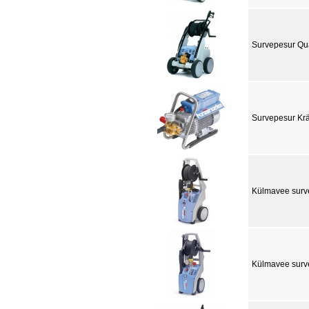
Survepesur Qu
Survepesur Kr
Külmavee surve
Külmavee surv