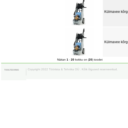
Külmavee kõrg
Külmavee kõrg
Näitan
1
-
20
kokku on (
20
) toodet
Copyright 2022 Tööriista & Tehnika OÜ . Kõik õigused reserveeritud.