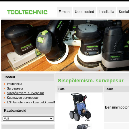
Firmast
Uued tooted
Laadi alla
Konta
Tooted
Sisepõlemism. survepesur
Imutehnika
Survepesur
Foto
Toode
Sisepõlemism. survepesur
Kuumavee survepesur
ESTA imutehnika - küsi pakkumist!
Bensiinimootor
Kaubamärgid