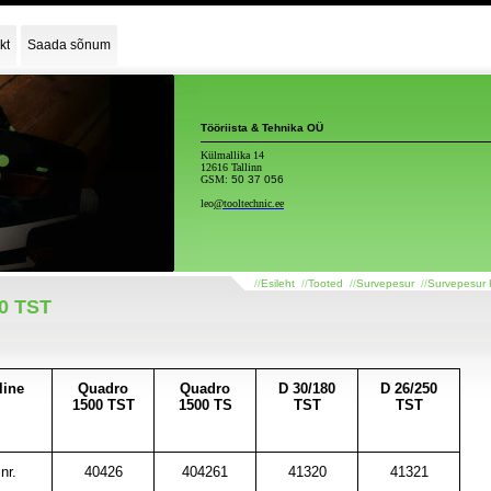
kt
Saada sõnum
Tööriista & Tehnika OÜ
Külmallika 14
12616 Tallinn
GSM:
50 37 056
leo
@tooltechnic.ee
//
Esileht
//
Tooted
//
Survepesur
//
Survepesur 
50 TST
line
Quadro
Quadro
D 30/180
D 26/250
1500 TST
1500 TS
TST
TST
nr.
40426
404261
41320
41321