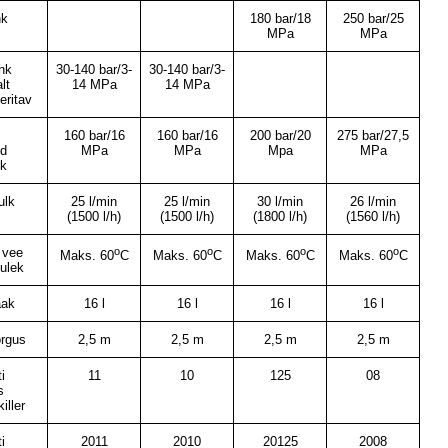
hk
180 bar/18
250 bar/25
MPa
MPa
hk
30-140 bar/3-
30-140 bar/3-
lt
14 MPa
14 MPa
eritav
160 bar/16
160 bar/16
200 bar/20
275 bar/27,5
ud
MPa
MPa
Mpa
MPa
hk
ulk
25 l/min
25 l/min
30 l/min
26 l/min
(1500 l/h)
(1500 l/h)
(1800 l/h)
(1560 l/h)
 vee
o
o
o
o
Maks. 60
C
Maks. 60
C
Maks. 60
C
Maks. 60
C
tulek
aak
16 l
16 l
16 l
16 l
rgus
2,5 m
2,5 m
2,5 m
2,5 m
i
11
10
125
08
s
iller
i
2011
2010
20125
2008