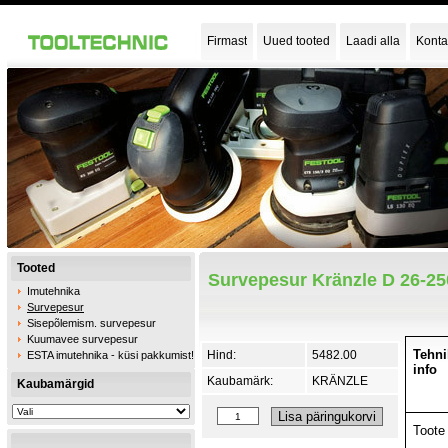
Firmast
Uued tooted
Laadi alla
Konta
Tooted
Survepesur Kränzle D 26-2
Imutehnika
Survepesur
Sisepõlemism. survepesur
Kuumavee survepesur
Tehni
Hind:
5482.00
ESTA imutehnika - küsi pakkumist!
info
Kaubamärk:
KRÄNZLE
Kaubamärgid
Toote 