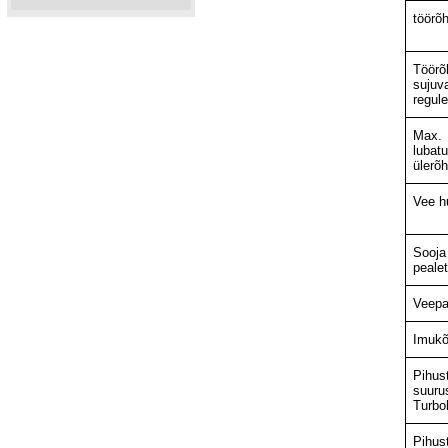
töörõ
Töörõ
sujuva
regule
Max.
lubat
ülerõ
Vee h
Sooja
peale
Veep
Imukõ
Pihust
suuru
Turbok
Pihust