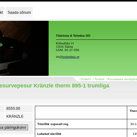
kt
Saada sõnum
Tööriista & Tehnika OÜ
Külmallika 14
12616 Tallinn
GSM:
50 37 056
leo
@tooltechnic.ee
//
Esileht
//
Tooted
//
Kuumavee survepes
survepesur Kränzle therm 895-1 trumliga
6555.00
Ther
KRÄNZLE
Töörõhk sujuvalt reg.
30-1
Lubatud ülerõhk
14