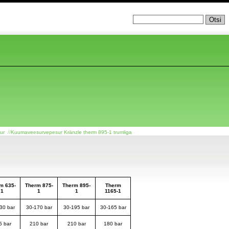
ur
//
Kuumaveesurvepesur Kränzle therm 895-1 trumliga
m 635-
Therm 875-
Therm 895-
Therm
1
1
1
1165-1
30 bar
30-170 bar
30-195 bar
30-165 bar
5 bar
210 bar
210 bar
180 bar