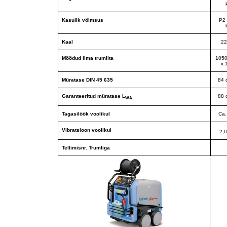
Kasulik võimsus
P2 
Kaal
22
Mõõdud ilma trumlita
1050
x 
Müratase DIN 45 635
84 
Garanteeritud müratase L
88 
WA
Tagasilöök voolikul
Ca.
Vibratsioon voolikul
2,0
Tellimisnr. Trumliga