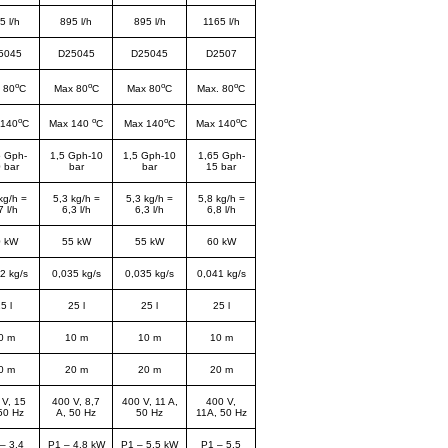
5 l/h
895 l/h
895 l/h
1165 l/h
5045
D25045
D25045
D2507
o
o
o
o
 80
C
Max 80
C
Max 80
C
Max. 80
C
o
o
o
o
 140
C
Max 140
C
Max 140
C
Max 140
C
5 Gph-
1,5 Gph-10
1,5 Gph-10
1,65 Gph-
 bar
bar
bar
15 bar
kg/h =
5,3 kg/h =
5,3 kg/h =
5,8 kg/h =
7 l/h
6,3 l/h
6,3 l/h
6,8 l/h
0 kW
55 kW
55 kW
60 kW
2 kg/s
0,035 kg/s
0,035 kg/s
0,041 kg/s
5 l
25 l
25 l
25 l
0 m
10 m
10 m
10 m
0 m
20 m
20 m
20 m
 V, 15
400 V, 8,7
400 V, 11 A,
400 V,
50 Hz
A, 50 Hz
50 Hz
11A, 50 Hz
– 3,4
P1 – 4,8 kW
P1 – 5,5 kW
P1 – 5,5