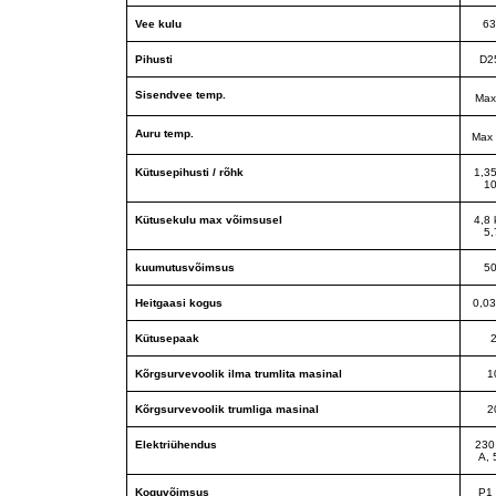
Vee kulu
63
Pihusti
D2
Sisendvee temp.
Max
Auru temp.
Max
Kütusepihusti / rõhk
1,3
10
Kütusekulu max võimsusel
4,8 
5,
kuumutusvõimsus
5
Heitgaasi kogus
0,03
Kütusepaak
2
Kõrgsurvevoolik ilma trumlita masinal
1
Kõrgsurvevoolik trumliga masinal
2
Elektriühendus
230
A, 
Koguvõimsus
P1 