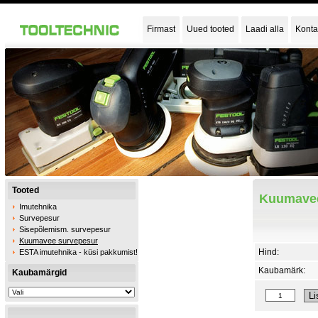
Firmast
Uued tooted
Laadi alla
Konta
Tooted
Kuumavee
Imutehnika
Survepesur
Sisepõlemism. survepesur
Kuumavee survepesur
Hind:
ESTA imutehnika - küsi pakkumist!
Kaubamärk:
Kaubamärgid