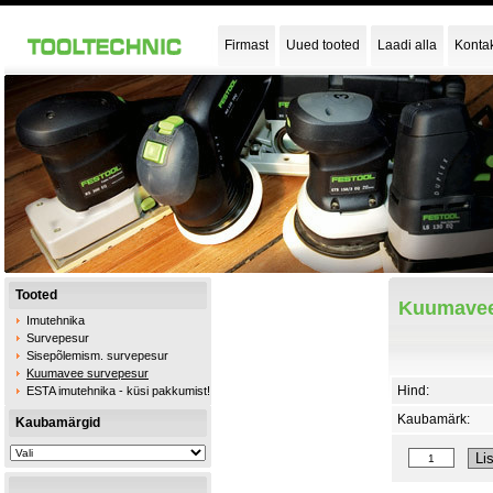
Firmast
Uued tooted
Laadi alla
Konta
Tooted
Kuumavee
Imutehnika
Survepesur
Sisepõlemism. survepesur
Kuumavee survepesur
Hind:
ESTA imutehnika - küsi pakkumist!
Kaubamärk:
Kaubamärgid