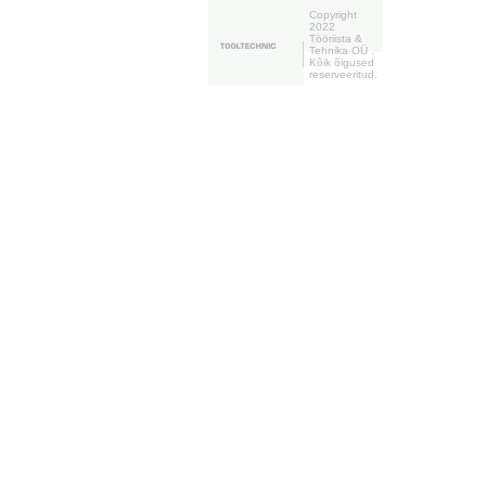
Copyright
2022
Tööriista &
Tehnika OÜ .
Kõik õigused
reserveeritud.