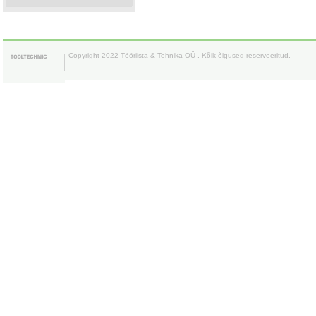
Copyright 2022 Tööriista & Tehnika OÜ . Kõik õigused reserveeritud.