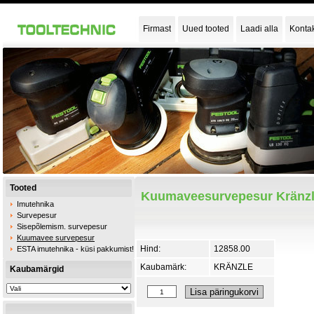
Firmast
Uued tooted
Laadi alla
Konta
Tooted
Kuumaveesurvepesur Kränzl
Imutehnika
Survepesur
Sisepõlemism. survepesur
Kuumavee survepesur
Hind:
12858.00
ESTA imutehnika - küsi pakkumist!
Kaubamärk:
KRÄNZLE
Kaubamärgid