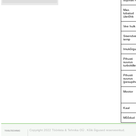
sujuvalt 
Max.
lubatud
ülerõhk
Vee hulk
Sisendv
temp
Imukõrg
Pihusti
suurus
turbokille
Pihusti
suurus
(pesupihu
Mootor
Kaal
Mõõdud
Copyright 2022 Tööriista & Tehnika OÜ . Kõik õigused reserveeritud.