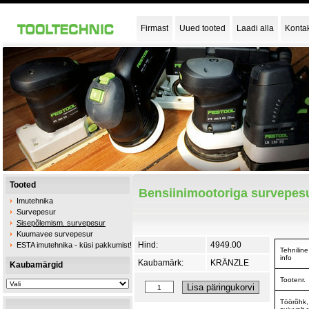
Firmast
Uued tooted
Laadi alla
Konta
Tooted
Bensiinimootoriga survepesu
Imutehnika
Survepesur
Sisepõlemism. survepesur
Kuumavee survepesur
Hind:
4949.00
ESTA imutehnika - küsi pakkumist!
Tehniline
info
Kaubamärk:
KRÄNZLE
Kaubamärgid
Tootenr.
Töörõhk,