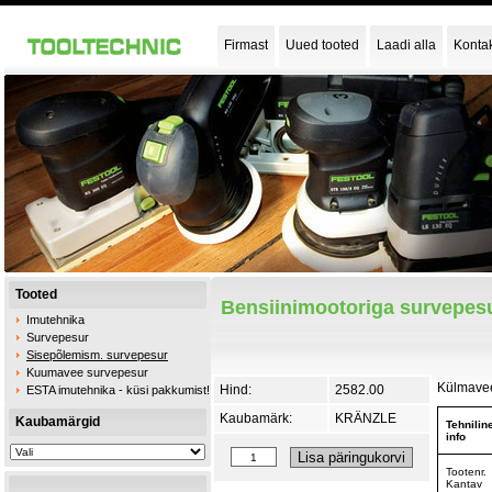
Firmast
Uued tooted
Laadi alla
Konta
Tooted
Bensiinimootoriga survepesu
Imutehnika
Survepesur
Sisepõlemism. survepesur
Kuumavee survepesur
Külmavee
Hind:
2582.00
ESTA imutehnika - küsi pakkumist!
Kaubamärk:
KRÄNZLE
Kaubamärgid
Tehnilin
info
Tootenr.
Kantav