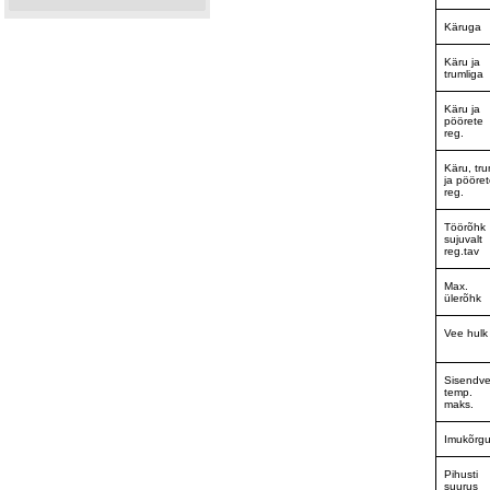
Käruga
Käru ja
trumliga
Käru ja
pöörete
reg.
Käru, tru
ja pööre
reg.
Töörõhk
sujuvalt
reg.tav
Max.
ülerõhk
Vee hulk
Sisendv
temp.
maks.
Imukõrg
Pihusti
suurus