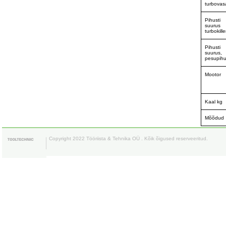
turbovas
Pihusti
suurus
turbokille
Pihusti
suurus,
pesupihu
Mootor
Kaal kg
Mõõdud
Copyright 2022 Tööriista & Tehnika OÜ . Kõik õigused reserveeritud.