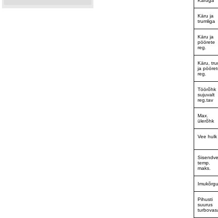
Käruga
Käru ja
trumliga
Käru ja
pöörete
reg.
Käru, tru
ja pööre
reg.
Töörõhk
sujuvalt
reg.tav
Max.
ülerõhk
Vee hulk
Sisendv
temp.
maks.
Imukõrg
Pihusti
suurus
turbovas