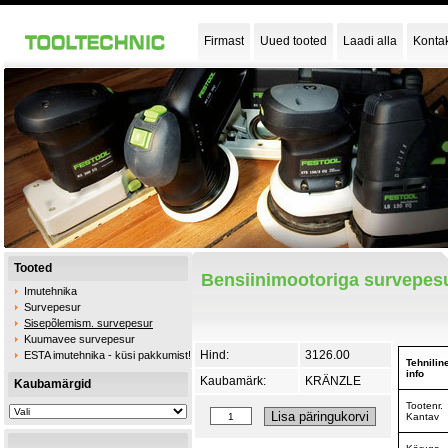
Firmast
Uued tooted
Laadi alla
Konta
Tooted
Bensiinimootoriga survepesur
Imutehnika
Survepesur
Sisepõlemism. survepesur
Kuumavee survepesur
Hind:
3126.00
ESTA imutehnika - küsi pakkumist!
Tehnilin
info
Kaubamärk:
KRÄNZLE
Kaubamärgid
Tootenr.
Kantav