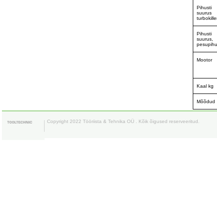
Pihusti
suurus
turbokille
Pihusti
suurus,
pesupihu
Mootor
Kaal kg
Mõõdud
Copyright 2022 Tööriista & Tehnika OÜ . Kõik õigused reserveeritud.