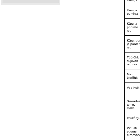
Käruga
Käru ja
trumliga
Käru ja
pöörete
reg.
Käru, tru
ja pööre
reg.
Töörõhk
sujuvalt
reg.tav
Max.
ülerõhk
Vee hulk
Sisendv
temp.
maks.
Imukõrg
Pihusti
suurus
turbovas