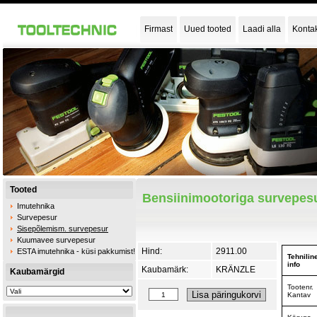
Firmast
Uued tooted
Laadi alla
Konta
Tooted
Bensiinimootoriga survepesu
Imutehnika
Survepesur
Sisepõlemism. survepesur
Kuumavee survepesur
Hind:
2911.00
ESTA imutehnika - küsi pakkumist!
Tehnilin
info
Kaubamärk:
KRÄNZLE
Kaubamärgid
Tootenr.
Kantav