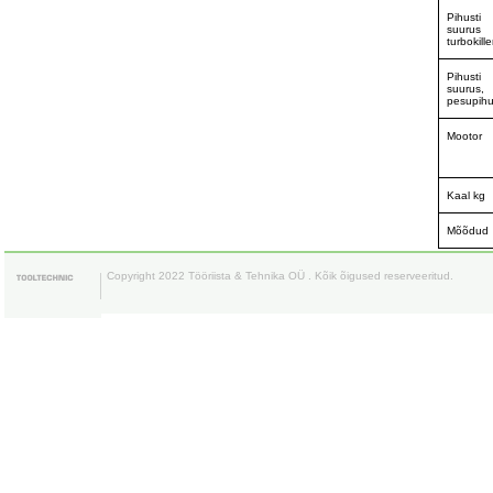
Pihusti
suurus
turbokille
Pihusti
suurus,
pesupihu
Mootor
Kaal kg
Mõõdud
Copyright 2022 Tööriista & Tehnika OÜ . Kõik õigused reserveeritud.