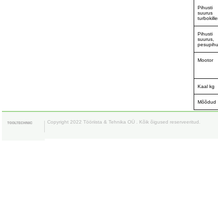
Pihusti
suurus
turbokille
Pihusti
suurus,
pesupihu
Mootor
Kaal kg
Mõõdud
Copyright 2022 Tööriista & Tehnika OÜ . Kõik õigused reserveeritud.