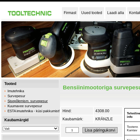
Firmast
Uued tooted
Laadi alla
Konta
Tooted
Bensiinimootoriga survepesu
Imutehnika
Survepesur
Sisepõlemism. survepesur
Kuumavee survepesur
Hind:
4308.00
ESTA imutehnika - küsi pakkumist!
Tehnilin
info
Kaubamärk:
KRÄNZLE
Kaubamärgid
Tootenr.
Kantav