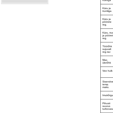
Käruga
Käru ja
trumliga
Käru ja
pöörete
reg.
Käru, tru
ja pööre
reg.
Töörõhk
sujuvalt
reg.tav
Max.
ülerõhk
Vee hulk
Sisendv
temp.
maks.
Imukõrg
Pihusti
suurus
turbovas