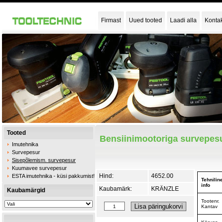
Firmast
Uued tooted
Laadi alla
Konta
Tooted
Bensiinimootoriga survepesu
Imutehnika
Survepesur
Sisepõlemism. survepesur
Kuumavee survepesur
Hind:
4652.00
ESTA imutehnika - küsi pakkumist!
Tehnilin
info
Kaubamärk:
KRÄNZLE
Kaubamärgid
Tootenr.
Kantav