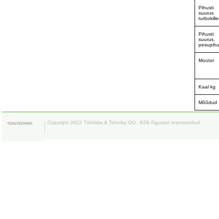
Pihusti
suurus
turbokille
Pihusti
suurus,
pesupihu
Mootor
Kaal kg
Mõõdud
Copyright 2022 Tööriista & Tehnika OÜ . Kõik õigused reserveeritud.