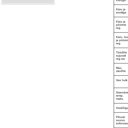
Käruga
Käru ja
trumliga
Käru ja
pöörete
reg.
Käru, tru
ja pööre
reg.
Töörõhk
sujuvalt
reg.tav
Max.
ülerõhk
Vee hulk
Sisendv
temp.
maks.
Imukõrg
Pihusti
suurus
turbovas