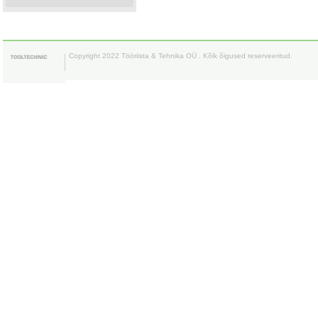
Copyright 2022 Tööriista & Tehnika OÜ . Kõik õigused reserveeritud.