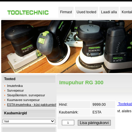
Firmast
Uued tooted
Laadi alla
Konta
Tooted
Imupuhur RG 300
Imutehnika
Survepesur
Sisepõlemism. survepesur
Kuumavee survepesur
Tootekat
Hind:
9999.00
ESTA imutehnika - küsi pakkumist!
vt. alates
Kaubamärk:
ESTA
Kaubamärgid